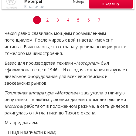
Motorpal
Motorpal
В корзину
В наличии
1
2
3
4
5
6
7
Чехия давно славилась мощным промышленным
потенциалом. После мировых войн настал «момент
истины». Выяснилось, что страна укрепила позиции рынке
тяжелого машиностроения.
Базис для производства техники «
Моторпал
» был
сформирован еще в 1946 г. И сегодня компания выпускает
дизельное оборудование для всех европейских и
заокеанских рынков.
Топливная аппаратура «Моторпал»
заслужила отличную
репутацию – в любых условиях дизели с комплектующими
Motorpal
работают в положенном режиме, а сеть дилеров
ракинулась от Атлантики до Тихого океана.
Мы предлагаем:
- ТНВД и запчасти к ним;