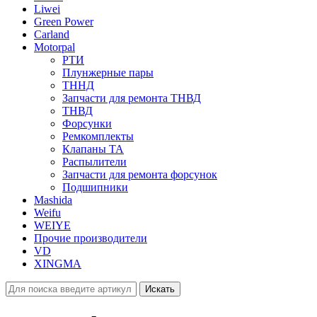
Liwei
Green Power
Carland
Motorpal
РТИ
Плунжерные пары
ТННД
Запчасти для ремонта ТНВД
ТНВД
Форсунки
Ремкомплекты
Клапаны ТА
Распылители
Запчасти для ремонта форсунок
Подшипники
Mashida
Weifu
WEIYE
Прочие производители
VD
XINGMA
Искать