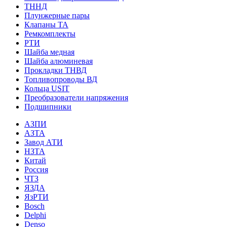
ТННД
Плунжерные пары
Клапаны ТА
Ремкомплекты
РТИ
Шайба медная
Шайба алюминевая
Прокладки ТНВД
Топливопроводы ВД
Кольца USIT
Преобразователи напряжения
Подшипники
АЗПИ
АЗТА
Завод АТИ
НЗТА
Китай
Россия
ЧТЗ
ЯЗДА
ЯзРТИ
Bosch
Delphi
Denso