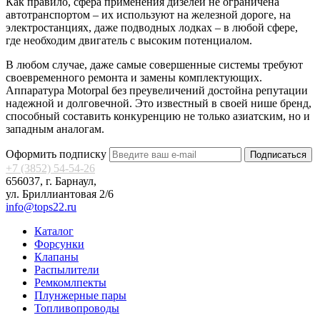
Как правило, сфера применения дизелей не ограничена
автотранспортом – их используют на железной дороге, на
электростанциях, даже подводных лодках – в любой сфере,
где необходим двигатель с высоким потенциалом.
В любом случае, даже самые совершенные системы требуют
своевременного ремонта и замены комплектующих.
Аппаратура Motorpal без преувеличений достойна репутации
надежной и долговечной. Это известный в своей нише бренд,
способный составить конкуренцию не только азиатским, но и
западным аналогам.
Оформить подписку
Подписаться
+7 (3852) 54-54-26
656037, г. Барнаул,
ул. Бриллиантовая 2/6
info@tops22.ru
Каталог
Форсунки
Клапаны
Распылители
Ремкомлпекты
Плунжерные пары
Топливопроводы