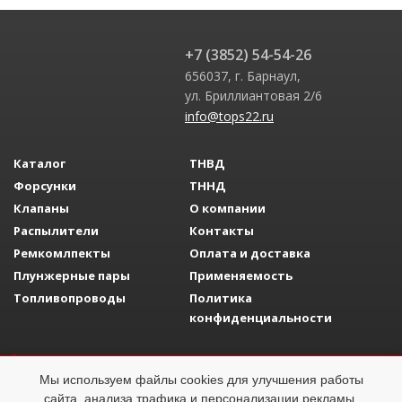
+7 (3852) 54-54-26
656037, г. Барнаул,
ул. Бриллиантовая 2/6
info@tops22.ru
Каталог
ТНВД
Форсунки
ТННД
Клапаны
О компании
Распылители
Контакты
Ремкомлпекты
Оплата и доставка
Плунжерные пары
Применяемость
Топливопроводы
Политика
конфиденциальности
Разработка сайта
Adelfo Development
Мы используем файлы cookies для улучшения работы
Топливная аппаратура
ОГРН 1142223008058
сайта, анализа трафика и персонализации рекламы.