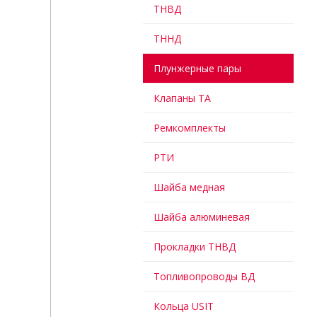
ТНВД
ТННД
Плунжерные пары
Клапаны ТА
Ремкомплекты
РТИ
Шайба медная
Шайба алюминевая
Прокладки ТНВД
Топливопроводы ВД
Кольца USIT