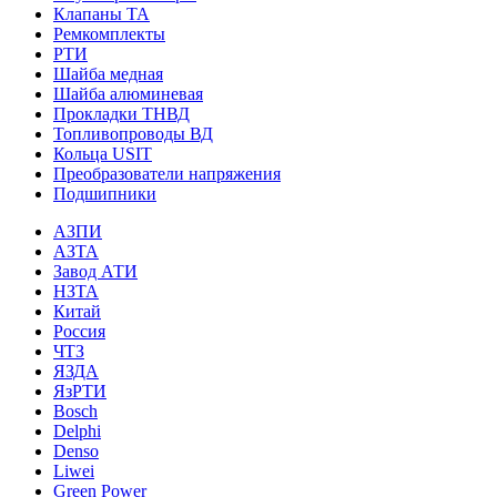
Клапаны ТА
Ремкомплекты
РТИ
Шайба медная
Шайба алюминевая
Прокладки ТНВД
Топливопроводы ВД
Кольца USIT
Преобразователи напряжения
Подшипники
АЗПИ
АЗТА
Завод АТИ
НЗТА
Китай
Россия
ЧТЗ
ЯЗДА
ЯзРТИ
Bosch
Delphi
Denso
Liwei
Green Power