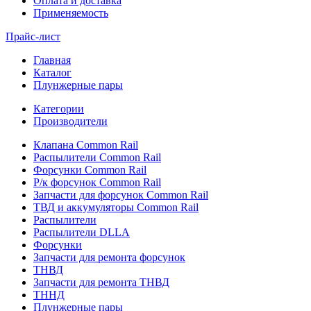
Оплата и доставка
Применяемость
Прайс-лист
Главная
Каталог
Плунжерные пары
Категории
Производители
Клапана Common Rail
Распылители Common Rail
Форсунки Common Rail
Р/к форсунок Common Rail
Запчасти для форсунок Common Rail
ТВД и аккумуляторы Common Rail
Распылители
Распылители DLLA
Форсунки
Запчасти для ремонта форсунок
ТНВД
Запчасти для ремонта ТНВД
ТННД
Плунжерные пары