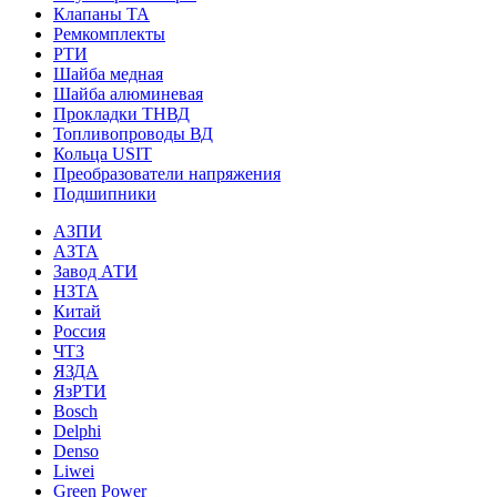
Клапаны ТА
Ремкомплекты
РТИ
Шайба медная
Шайба алюминевая
Прокладки ТНВД
Топливопроводы ВД
Кольца USIT
Преобразователи напряжения
Подшипники
АЗПИ
АЗТА
Завод АТИ
НЗТА
Китай
Россия
ЧТЗ
ЯЗДА
ЯзРТИ
Bosch
Delphi
Denso
Liwei
Green Power