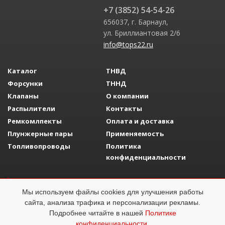
+7 (3852) 54-54-26
656037, г. Барнаул,
ул. Бриллиантовая 2/6
info@tops22.ru
Каталог
ТНВД
Форсунки
ТННД
Клапаны
О компании
Распылители
Контакты
Ремкомлпекты
Оплата и доставка
Плунжерные пары
Применяемость
Топливопроводы
Политика
конфиденциальности
Разработка сайта
Adelfo Development
Мы используем файлы cookies для улучшения работы
Топливная аппаратура
ОГРН 1142223008058
сайта, анализа трафика и персонализации рекламы.
Подробнее читайте в нашей
Политике
конфиденциальности
.