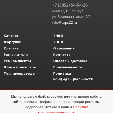
+7 (3852) 54-54-26
656037, г. Барнаул,
ул. Бриллиантовая 2/6
info@tops22.ru
Каталог
ТНВД
Форсунки
ТННД
Клапаны
О компании
Распылители
Контакты
Ремкомлпекты
Оплата и доставка
Плунжерные пары
Применяемость
Топливопроводы
Политика
конфиденциальности
Разработка сайта
Adelfo Development
Мы используем файлы cookies для улучшения работы
Топливная аппаратура
ОГРН 1142223008058
сайта, анализа трафика и персонализации рекламы.
Подробнее читайте в нашей
Политике
конфиденциальности
.