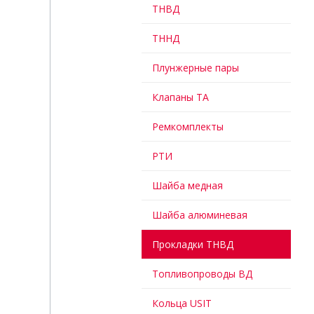
ТНВД
ТННД
Плунжерные пары
Клапаны ТА
Ремкомплекты
РТИ
Шайба медная
Шайба алюминевая
Прокладки ТНВД
Топливопроводы ВД
Кольца USIT