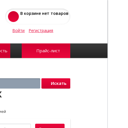
В корзине нет товаров
Войти
Регистрация
сть
Прайс-лист
Искать
К
ией