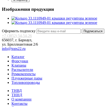
Изображения продукции
Оформить подписку
Подписаться
+7 (3852) 54-54-26
656037, г. Барнаул,
ул. Бриллиантовая 2/6
info@tops22.ru
Каталог
Форсунки
Клапаны
Распылители
Ремкомлпекты
Плунжерные пары
Топливопроводы
ТНВД
ТННД
О компании
Контакты