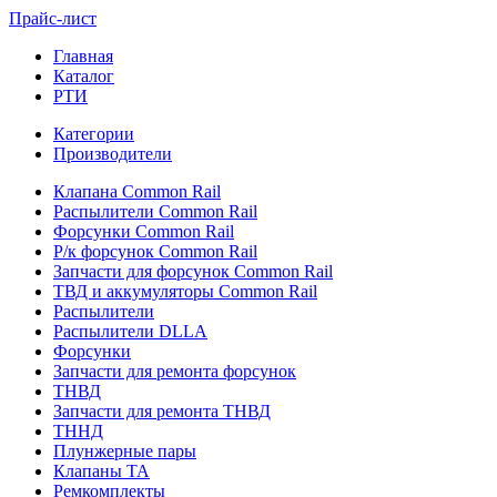
Прайс-лист
Главная
Каталог
РТИ
Категории
Производители
Клапана Common Rail
Распылители Common Rail
Форсунки Common Rail
Р/к форсунок Common Rail
Запчасти для форсунок Common Rail
ТВД и аккумуляторы Common Rail
Распылители
Распылители DLLA
Форсунки
Запчасти для ремонта форсунок
ТНВД
Запчасти для ремонта ТНВД
ТННД
Плунжерные пары
Клапаны ТА
Ремкомплекты