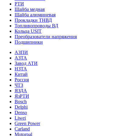
РТИ
Шайба медная
Шайба алюминевая
Прокладки ТНВД
Топливопроводы ВД
Кольца USIT
Преобразователи напряжения
Подшипники
АЗПИ
АЗТА
Завод АТИ
НЗТА
Китай
Россия
ЧТЗ
ЯЗДА
ЯзРТИ
Bosch
Delphi
Denso
Liwei
Green Power
Carland
Motorpal