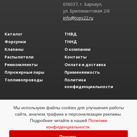
656037, г. Барнаул,
ул. Бриллиантовая 2/6
info@tops22.ru
Каталог
ТНВД
Форсунки
ТННД
Клапаны
О компании
Распылители
Контакты
Ремкомлпекты
Оплата и доставка
Плунжерные пары
Применяемость
Топливопроводы
Политика
конфиденциальности
Разработка сайта
Adelfo Development
Мы используем файлы cookies для улучшения работы
Топливная аппаратура
ОГРН 1142223008058
сайта, анализа трафика и персонализации рекламы.
Подробнее читайте в нашей
Политике
конфиденциальности
.
Принять