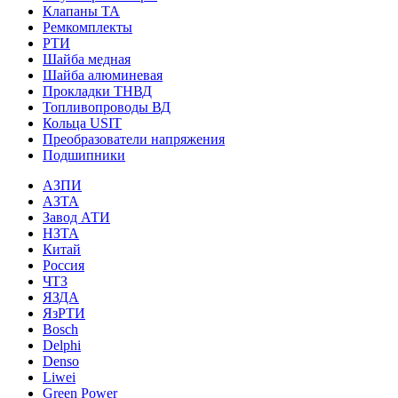
Клапаны ТА
Ремкомплекты
РТИ
Шайба медная
Шайба алюминевая
Прокладки ТНВД
Топливопроводы ВД
Кольца USIT
Преобразователи напряжения
Подшипники
АЗПИ
АЗТА
Завод АТИ
НЗТА
Китай
Россия
ЧТЗ
ЯЗДА
ЯзРТИ
Bosch
Delphi
Denso
Liwei
Green Power