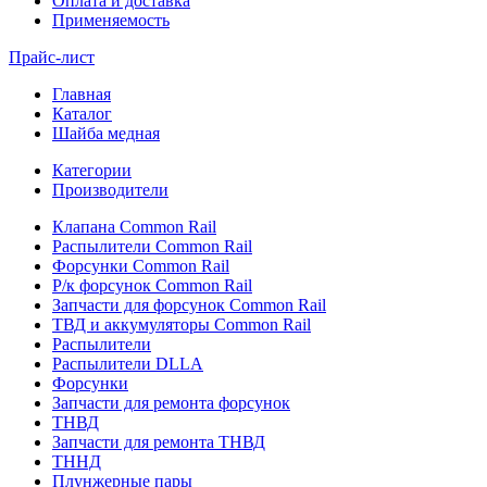
Оплата и доставка
Применяемость
Прайс-лист
Главная
Каталог
Шайба медная
Категории
Производители
Клапана Common Rail
Распылители Common Rail
Форсунки Common Rail
Р/к форсунок Common Rail
Запчасти для форсунок Common Rail
ТВД и аккумуляторы Common Rail
Распылители
Распылители DLLA
Форсунки
Запчасти для ремонта форсунок
ТНВД
Запчасти для ремонта ТНВД
ТННД
Плунжерные пары