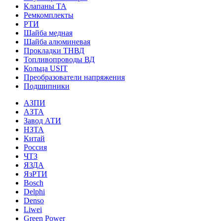
Клапаны ТА
Ремкомплекты
РТИ
Шайба медная
Шайба алюминевая
Прокладки ТНВД
Топливопроводы ВД
Кольца USIT
Преобразователи напряжения
Подшипники
АЗПИ
АЗТА
Завод АТИ
НЗТА
Китай
Россия
ЧТЗ
ЯЗДА
ЯзРТИ
Bosch
Delphi
Denso
Liwei
Green Power