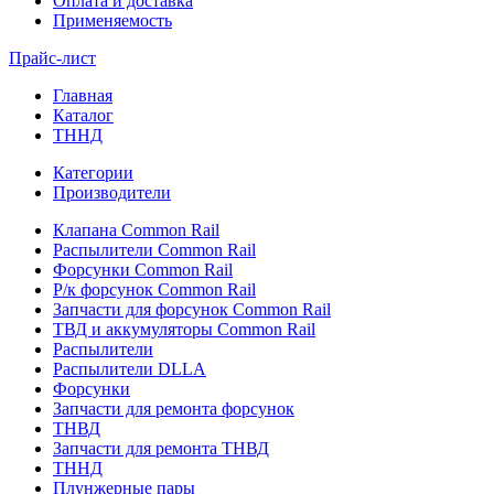
Оплата и доставка
Применяемость
Прайс-лист
Главная
Каталог
ТННД
Категории
Производители
Клапана Common Rail
Распылители Common Rail
Форсунки Common Rail
Р/к форсунок Common Rail
Запчасти для форсунок Common Rail
ТВД и аккумуляторы Common Rail
Распылители
Распылители DLLA
Форсунки
Запчасти для ремонта форсунок
ТНВД
Запчасти для ремонта ТНВД
ТННД
Плунжерные пары