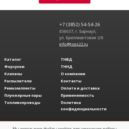
+7 (3852) 54-54-26
656037, г. Барнаул,
ул. Бриллиантовая 2/6
info@tops22.ru
Каталог
ТНВД
Форсунки
ТННД
Клапаны
О компании
Распылители
Контакты
Ремкомлпекты
Оплата и доставка
Плунжерные пары
Применяемость
Топливопроводы
Политика
конфиденциальности
Разработка сайта
Adelfo Development
Мы используем файлы cookies для улучшения работы