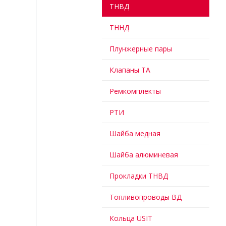
ТНВД
ТННД
Плунжерные пары
Клапаны ТА
Ремкомплекты
РТИ
Шайба медная
Шайба алюминевая
Прокладки ТНВД
Топливопроводы ВД
Кольца USIT