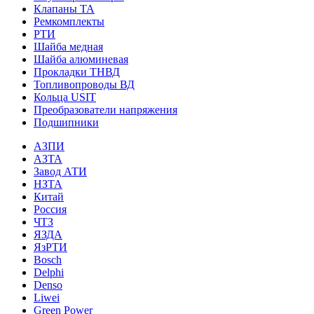
Клапаны ТА
Ремкомплекты
РТИ
Шайба медная
Шайба алюминевая
Прокладки ТНВД
Топливопроводы ВД
Кольца USIT
Преобразователи напряжения
Подшипники
АЗПИ
АЗТА
Завод АТИ
НЗТА
Китай
Россия
ЧТЗ
ЯЗДА
ЯзРТИ
Bosch
Delphi
Denso
Liwei
Green Power