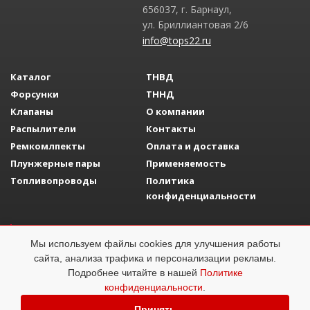
656037, г. Барнаул,
ул. Бриллиантовая 2/6
info@tops22.ru
Каталог
ТНВД
Форсунки
ТННД
Клапаны
О компании
Распылители
Контакты
Ремкомлпекты
Оплата и доставка
Плунжерные пары
Применяемость
Топливопроводы
Политика
конфиденциальности
Разработка сайта
Adelfo Development
Мы используем файлы cookies для улучшения работы
Топливная аппаратура
ОГРН 1142223008058
сайта, анализа трафика и персонализации рекламы.
Подробнее читайте в нашей
Политике
конфиденциальности
.
Принять